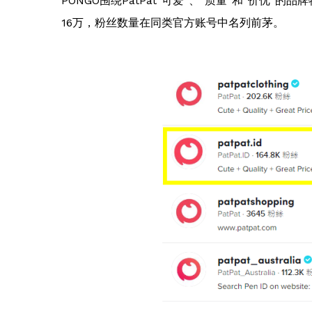
PONGO围绕PatPat“可爱”、“质量”和“价优”的
16万，粉丝数量在同类官方账号中名列前茅。