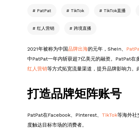
PatPat
TikTok
TikTok直播
红人营销
跨境直播
2021年被称为中国
品牌出海
的元年，SheIn、
PatP
中PatPat一年内斩获超7亿美元的融资。PatPa
红人营销
等方式拓宽流量渠道，提升品牌影响力。此
打造品牌矩阵账号
PatPat在Facebook、Pinterest、
TikTok
等海外社
度触达目标市场的消费者。