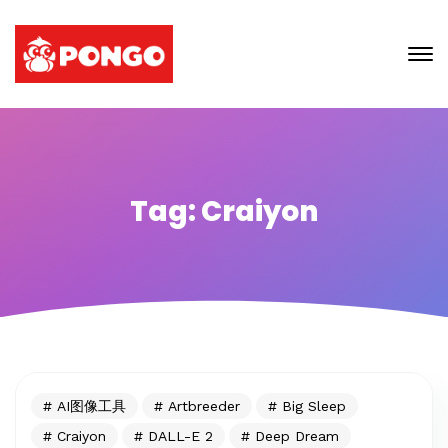
Tag: Craiyon
AI图像工具
Artbreeder
Big Sleep
Craiyon
DALL-E 2
Deep Dream