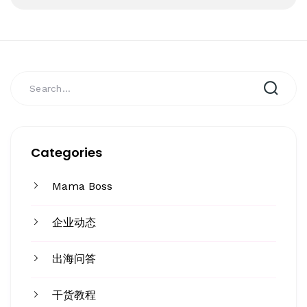
Categories
Mama Boss
企业动态
出海问答
干货教程