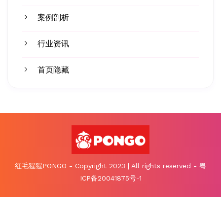
案例剖析
行业资讯
首页隐藏
红毛猩猩PONGO - Copyright 2023 | All rights reserved - 粤
ICP备20041875号-1